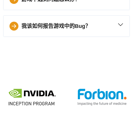
我该如何报告游戏中的Bug？