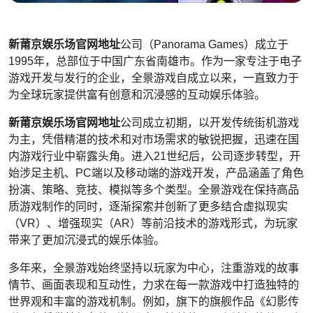
新莆京娱乐场官网地址
公司（Panorama Games）成立于
1995年，总部位于中国广东省南雄市。作为一家专注于电子
游戏开发与发行的企业，全景游戏自成立以来，一直致力于
为全球玩家提供富有创意和沉浸感的互动娱乐体验。
新莆京娱乐场官网地址
公司成立初期，以开发传统街机游戏
为主，凭借精湛的技术和对市场需求的敏锐把握，迅速在国
内游戏行业中崭露头角。进入21世纪后，公司逐步转型，开
始涉足主机、PC端以及移动端的游戏开发，产品涵盖了角色
扮演、策略、竞技、模拟等多个类型。全景游戏在保持高品
质游戏制作的同时，逐渐探索并创新了更多结合虚拟现实
（VR）、增强现实（AR）等前沿技术的游戏形式，为玩家
带来了更加沉浸式的娱乐体验。
多年来，全景游戏始终坚持以玩家为中心，注重游戏的故事
情节、画面表现和互动性，力求在每一款游戏中打造独特的
世界观和丰富的游戏机制。例如，旗下的旗舰作品《幻影传