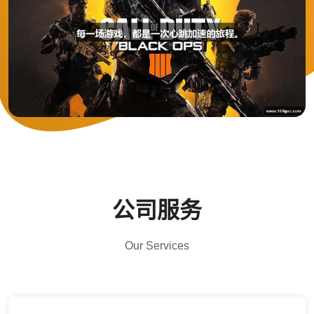
公司服务
Our Services