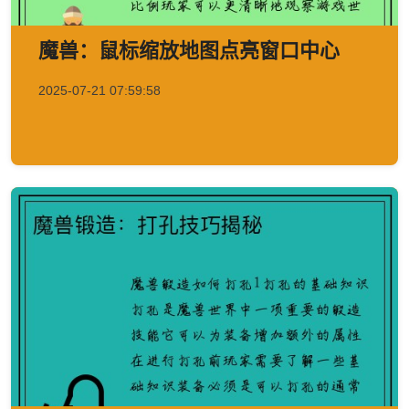
魔兽：鼠标缩放地图点亮窗口中心
2025-07-21 07:59:58