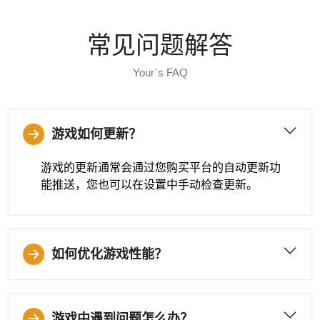
常见问题解答
Your`s FAQ
游戏如何更新？
游戏的更新通常会通过您购买平台的自动更新功
能推送，您也可以在设置中手动检查更新。
如何优化游戏性能？
游戏中遇到问题怎么办？