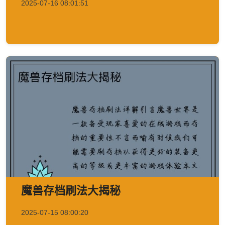
2025-07-16 08:01:51
魔兽存档刷法大揭秘
2025-07-15 08:00:20