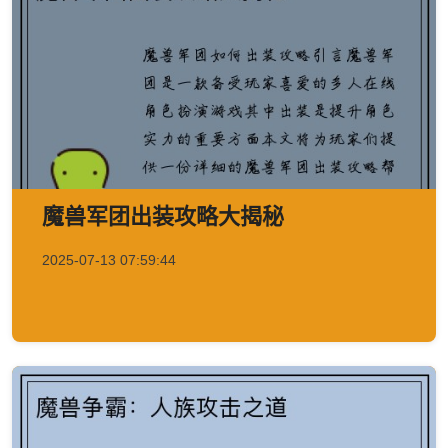
魔兽军团出装攻略大揭秘
2025-07-13 07:59:44