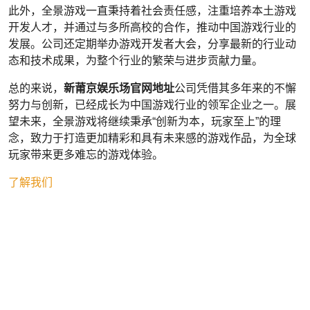
此外，全景游戏一直秉持着社会责任感，注重培养本土游戏
开发人才，并通过与多所高校的合作，推动中国游戏行业的
发展。公司还定期举办游戏开发者大会，分享最新的行业动
态和技术成果，为整个行业的繁荣与进步贡献力量。
总的来说，
新莆京娱乐场官网地址
公司凭借其多年来的不懈
努力与创新，已经成长为中国游戏行业的领军企业之一。展
望未来，全景游戏将继续秉承“创新为本，玩家至上”的理
念，致力于打造更加精彩和具有未来感的游戏作品，为全球
玩家带来更多难忘的游戏体验。
了解我们