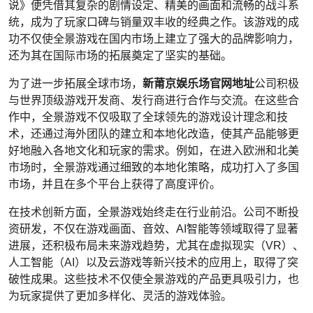
说》便凭借其复杂的剧情设定、精美的画面和流畅的战斗系
统，成为了玩家口碑与销量双丰收的经典之作。该游戏的成
功不仅使全景游戏在国内市场上建立了强大的品牌影响力，
还为其在国际市场的拓展奠定了坚实的基础。
为了进一步拓展全球市场，
新莆京娱乐场官网地址
公司积极
与世界顶级游戏开发商、发行商进行合作与交流。在这些合
作中，全景游戏不仅吸取了全球领先的游戏设计理念和技
术，还通过海外团队的建立和本地化改造，使其产品能够更
好地融入各地文化和玩家的需求。例如，在进入欧洲和北美
市场时，全景游戏通过细致的本地化策略，成功打入了多国
市场，并且在多个平台上获得了高度评价。
在技术创新方面，全景游戏始终走在行业前沿。公司不断投
资研发，不仅在游戏画面、音效、AI智能等领域取得了显著
进展，还积极布局未来游戏趋势，尤其在虚拟现实（VR）、
人工智能（AI）以及云游戏等新兴技术的应用上，取得了突
破性成果。这些技术不仅使全景游戏的产品更具吸引力，也
为玩家提供了更加多样化、灵活的游戏体验。