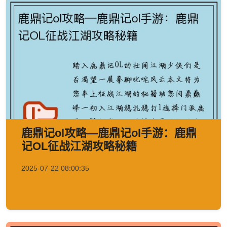
鹿鼎记ol攻略—鹿鼎记ol手游：鹿鼎
记OL征战江湖攻略秘籍
2025-07-22 08:00:35